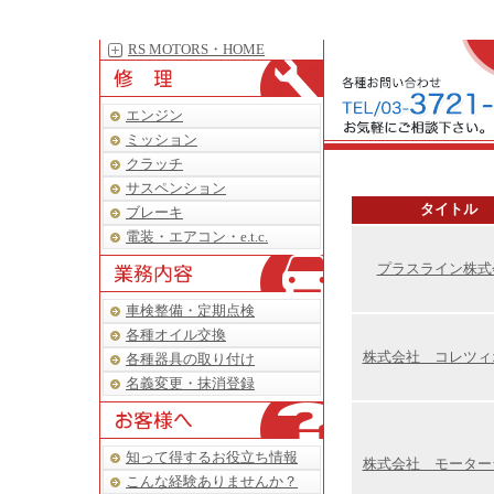
RS MOTORS・HOME
エンジン
ミッション
クラッチ
サスペンション
タイトル
ブレーキ
電装・エアコン・e.t.c.
プラスライン株式
車検整備・定期点検
各種オイル交換
株式会社 コレツィ
各種器具の取り付け
名義変更・抹消登録
知って得するお役立ち情報
株式会社 モーター
こんな経験ありませんか？