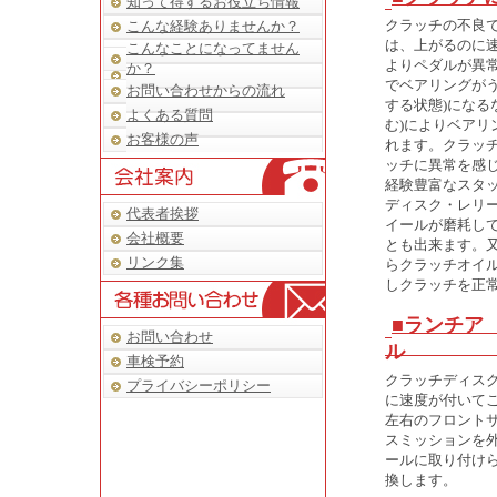
知って得するお役立ち情報
クラッチの不良
こんな経験ありませんか？
は、上がるのに
こんなことになってません
よりペダルが異
か？
でベアリングが
お問い合わせからの流れ
する状態)になる
よくある質問
む)によりベア
お客様の声
れます。クラッ
ッチに異常を感
経験豊富なスタ
ディスク・レリ
代表者挨拶
イールが磨耗し
会社概要
とも出来ます。
リンク集
らクラッチオイ
しクラッチを正
■ランチア
お問い合わせ
ル
車検予約
クラッチディス
プライバシーポリシー
に速度が付いて
左右のフロント
スミッションを
ールに取り付け
換します。