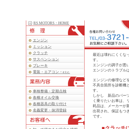
RS MOTORS・HOME
エンジン
ミッション
クラッチ
最近は壊れにくくな
サスペンション
す。
エンジンの調子が悪い
ブレーキ
エンジンのトラブル
電装・エアコン・e.t.c.
エンジンの修理など
不具合箇所を診断機
す。
車検整備・定期点検
しかし 新品のパー
各種オイル交換
く乗りたいお車は、
各種器具の取り付け
耗品は、メーカーが
名義変更・抹消登録
出荷され、保証もつ
です。
■クラッチ